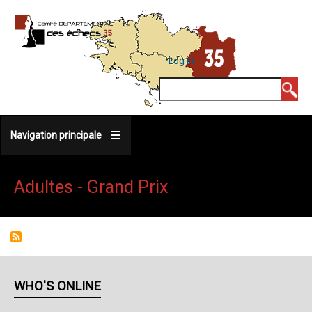
Skip
to
main
MENU
Log in
DU
content
COMPTE
Search
DE
L'UTILISATEUR
Navigation principale
Adultes - Grand Prix
WHO'S ONLINE