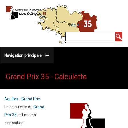
Skip
to
main
MENU
Log in
DU
content
COMPTE
Search
DE
L'UTILISATEUR
Navigation principale
Grand Prix 35 - Calculette
Adultes - Grand Prix
La calculette du
Grand
Prix 35
est mise à
disposition :