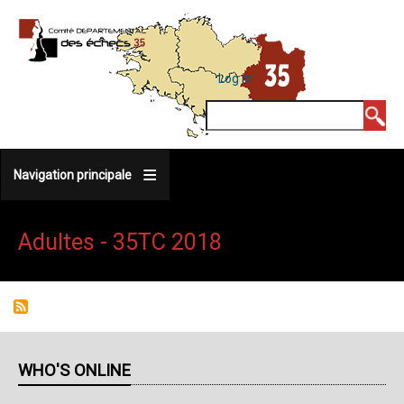
Skip
to
main
MENU
Log in
DU
content
COMPTE
Search
DE
L'UTILISATEUR
Navigation principale
Adultes - 35TC 2018
WHO'S ONLINE