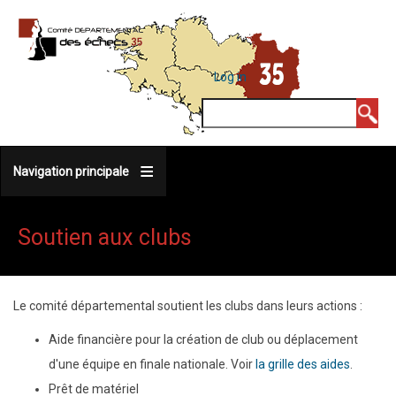
Skip
to
main
MENU
Log in
DU
content
COMPTE
Search
DE
L'UTILISATEUR
Navigation principale
Soutien aux clubs
Le comité départemental soutient les clubs dans leurs actions :
Aide financière pour la création de club ou déplacement
d'une équipe en finale nationale. Voir
la grille des aides
.
Prêt de matériel