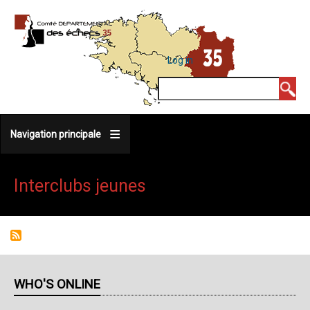
Skip
to
main
MENU
Log in
DU
content
COMPTE
Search
DE
L'UTILISATEUR
Navigation principale
Interclubs jeunes
WHO'S ONLINE