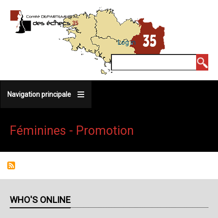
Skip
to
main
MENU
Log in
DU
content
COMPTE
Search
DE
L'UTILISATEUR
Navigation principale
Féminines - Promotion
WHO'S ONLINE