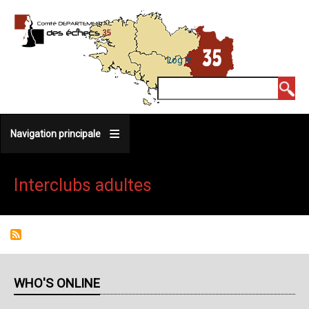
Skip
to
main
MENU
Log in
DU
content
COMPTE
Search
DE
L'UTILISATEUR
Navigation principale
Interclubs adultes
WHO'S ONLINE