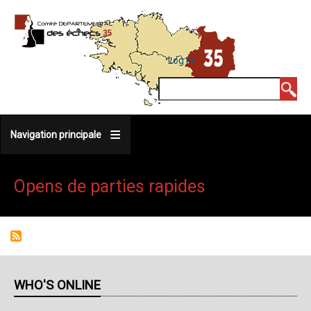
Skip
to
main
MENU
Log in
DU
content
COMPTE
Search
DE
L'UTILISATEUR
Navigation principale
Opens de parties rapides
WHO'S ONLINE